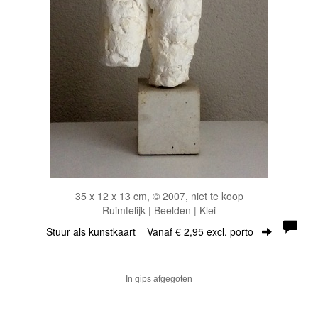
35 x 12 x 13 cm, © 2007, niet te koop
Ruimtelijk | Beelden | Klei
Stuur als kunstkaart
Vanaf € 2,95 excl. porto
In gips afgegoten