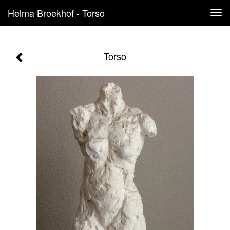
Helma Broekhof - Torso
Tog
navi
Torso