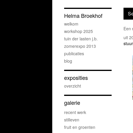
Se
Helma Broekhof
welkom
Een 
workshop 2025
uit 
tuin der lasten j.b.
stuur
zomerexpo 2013
publicaties
blog
exposities
overzicht
galerie
recent werk
stilleven
fruit en groenten