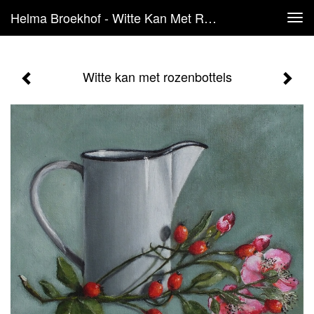
Helma Broekhof - Witte Kan Met Rozenbottels
Tog
navi
Witte kan met rozenbottels