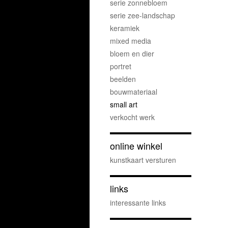
serie zonnebloem
serie zee-landschap
keramiek
mixed media
bloem en dier
portret
beelden
bouwmateriaal
small art
verkocht werk
online winkel
kunstkaart versturen
links
interessante links