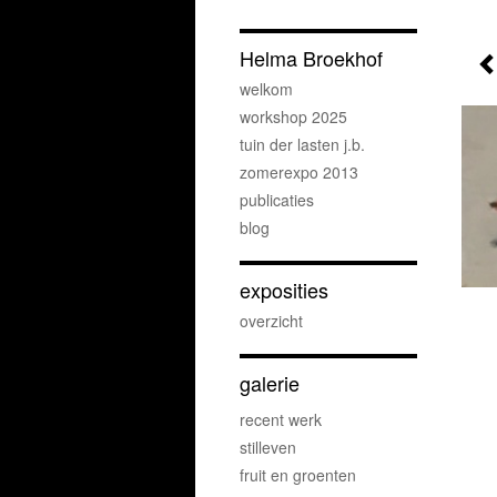
Helma Broekhof
welkom
workshop 2025
tuin der lasten j.b.
zomerexpo 2013
publicaties
blog
exposities
overzicht
galerie
recent werk
stilleven
fruit en groenten