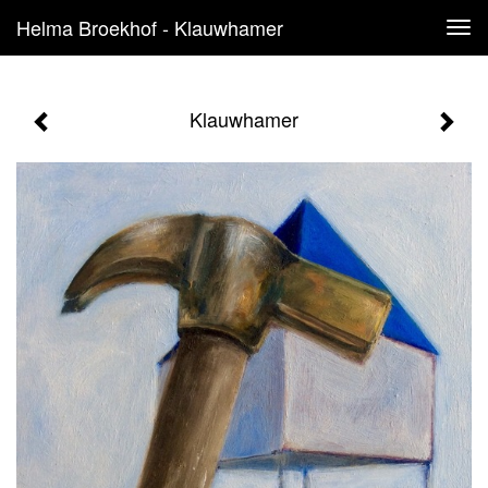
Helma Broekhof - Klauwhamer
Tog
navi
Klauwhamer